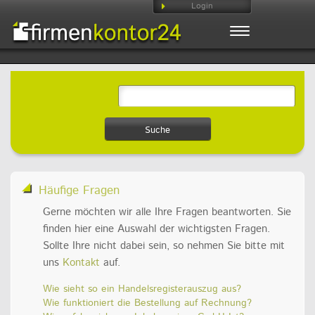
Login
Toggle
navigation
Häufige Fragen
Gerne möchten wir alle Ihre Fragen beantworten. Sie
finden hier eine Auswahl der wichtigsten Fragen.
Sollte Ihre nicht dabei sein, so nehmen Sie bitte mit
uns
Kontakt
auf.
Wie sieht so ein Handelsregisterauszug aus?
Wie funktioniert die Bestellung auf Rechnung?