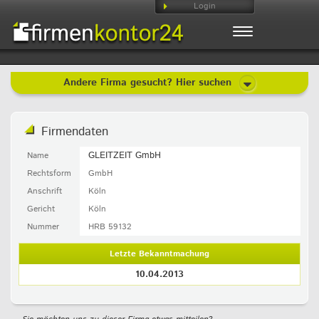
Login
Toggle
navigation
Andere Firma gesucht? Hier suchen
Firmendaten
GLEITZEIT GmbH
Name
Rechtsform
GmbH
Anschrift
Köln
Gericht
Köln
Nummer
HRB 59132
Letzte Bekanntmachung
10.04.2013